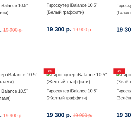
Гироскутер iBalance 10.5"
iBalance 10.5"
Гироску
(Белый граффити)
ния)
(Галак
19 300 р.
.
19 30
19 900 р.
19 900 р.
-4%
-4%
Гироскутер iBalance 10.5"
Гироску
iBalance 10.5"
(Желтый граффити)
(Зелён
ламя)
19 300 р.
19 30
.
19 900 р.
19 900 р.