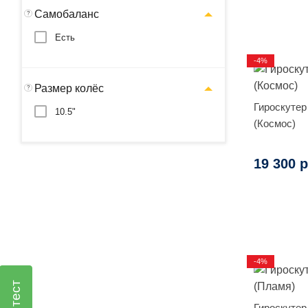
Самобаланс
?
Есть
-4%
Размер колёс
?
Гироскутер 
10.5"
(Космос)
19 300 р
-4%
Гироскутер 