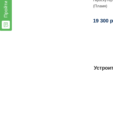
Пройти тест
(Пламя)
19 300 р
Устрои