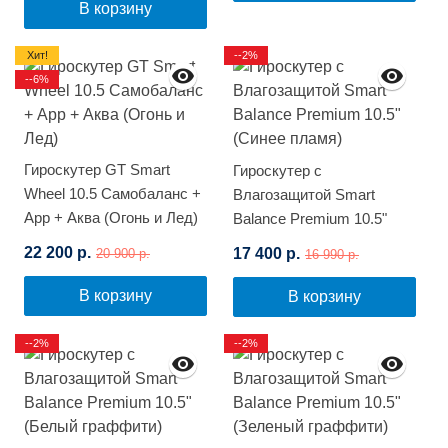
В корзину
Хит!
--2%
--6%
Гироскутер GT Smart
Гироскутер с
Wheel 10.5 Самобаланс +
Влагозащитой Smart
App + Аква (Огонь и Лед)
Balance Premium 10.5"
(Синее пламя)
22 200 р.
17 400 р.
20 900 р.
16 990 р.
В корзину
В корзину
--2%
--2%