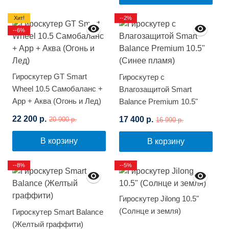
Хит!
--2%
--6%
Гироскутер GT Smart
Гироскутер с
Wheel 10.5 Самобаланс +
Влагозащитой Smart
App + Аква (Огонь и Лед)
Balance Premium 10.5"
(Синее пламя)
22 200 р.
17 400 р.
20 900 р.
16 990 р.
В корзину
В корзину
--8%
--5%
Гироскутер Jilong 10.5"
(Солнце и земля)
Гироскутер Smart Balance
(Желтый граффити)